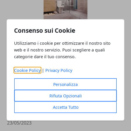
Consenso sui Cookie
Come arredare il bagno moderno
13/06/2023
Utilizziamo i cookie per ottimizzare il nostro sito
web e il nostro servizio. Puoi scegliere a quali
categorie dare il tuo consenso.
Cookie Policy
|
Privacy Policy
Personalizza
Rifiuta Opzionali
Consigli per il Beauty: i vantaggi dei
Accetta Tutto
prodotti cosmetici bio.
23/05/2023