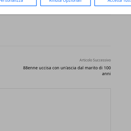
Personalizza
Rifiuta Opzionali
Accetta Tut
Articolo Successivo
88enne uccisa con un'ascia dal marito di 100
anni