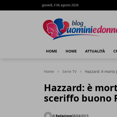
giovedì, il 06 agosto 2026
Blog Uomini e Donne
HOME
HOME
ATTUALITÀ
C
Home
Serie TV
Hazzard: è morto 
Hazzard: è mort
sceriffo buono 
di
Redazione
08/04/2015