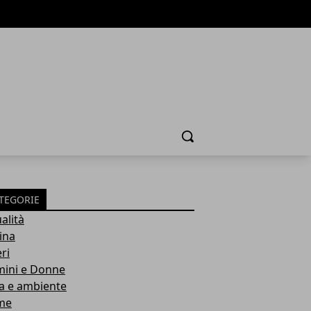
Cerca
TEGORIE
alità
ina
ri
ini e Donne
a e ambiente
me