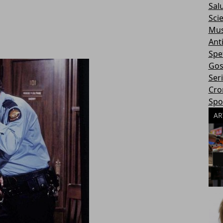
Sal
Sci
Mus
Ant
Spe
Gos
Ser
Cro
Spo
AR