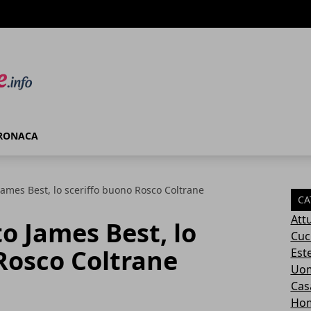
RONACA
James Best, lo sceriffo buono Rosco Coltrane
CA
Attu
o James Best, lo
Cuc
Rosco Coltrane
Este
Uom
Cas
Ho