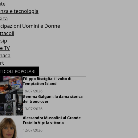
ute
enza e tecnologia
ica
icipazioni Uomini e Donne
ttacoli
sip
ie TV
naca
rt
TICOLI POPOLARI
Filippo Bisciglia: il volto di
Temptation Island
19/07/2026
Gemma Galgani: la dama storica
del trono over
13/07/2026
Alessandra Mussolini al Grande
Fratello Vip: la vittoria
12/07/2026