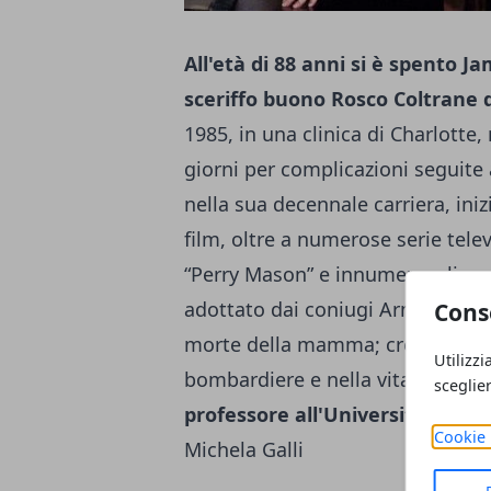
All'età di 88 anni si è spento 
sceriffo buono Rosco Coltrane d
1985, in una clinica di Charlotte,
giorni per complicazioni seguit
nella sua decennale carriera, iniz
film, oltre a numerose serie telev
“Perry Mason” e innumerevoli appa
adottato dai coniugi Armen ed Ess
Cons
morte della mamma; cresciuto, 
Utilizzi
bombardiere e nella vita, si spos
sceglie
professore all'Università
della F
Cookie 
Michela Galli