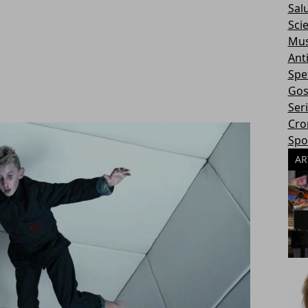
Sal
Sci
Mus
Ant
Spe
Gos
Ser
Cro
Spo
AR