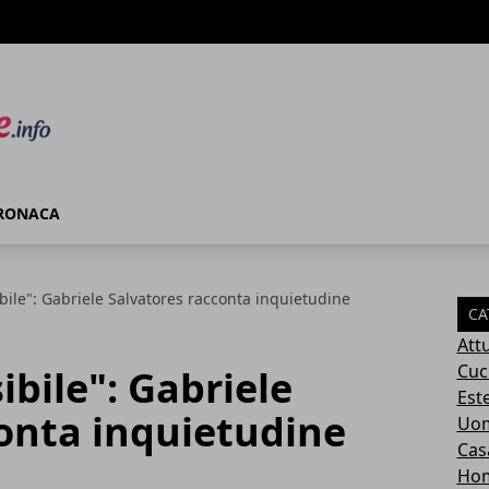
RONACA
ibile": Gabriele Salvatores racconta inquietudine
CA
Attu
Cuc
sibile": Gabriele
Este
onta inquietudine
Uom
Cas
Ho