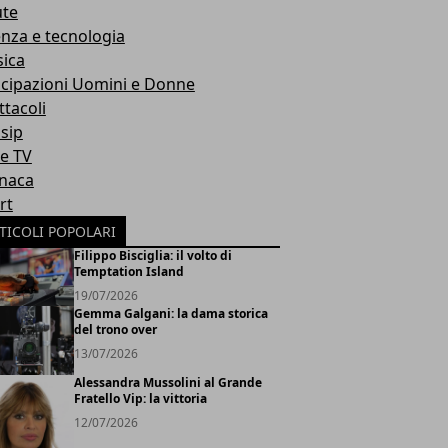
ute
enza e tecnologia
ica
icipazioni Uomini e Donne
ttacoli
sip
ie TV
naca
rt
TICOLI POPOLARI
Filippo Bisciglia: il volto di
Temptation Island
19/07/2026
Gemma Galgani: la dama storica
del trono over
13/07/2026
Alessandra Mussolini al Grande
Fratello Vip: la vittoria
12/07/2026