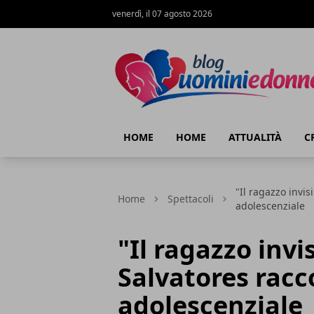
venerdì, il 07 agosto 2026
Blog Uomini e Donne
HOME
HOME
ATTUALITÀ
C
"Il ragazzo invis
Home
Spettacoli
adolescenziale
"Il ragazzo invi
Salvatores racc
adolescenziale