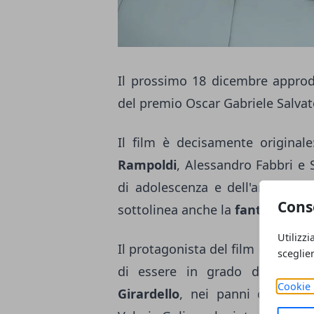
Il prossimo 18 dicembre approde
del premio Oscar Gabriele Salvator
Il film è decisamente originale
Rampoldi
, Alessandro Fabbri e S
di adolescenza e dell'ansia tipic
Cons
sottolinea anche la
fantasia
e l'
Utilizzi
Il protagonista del film è Michel
sceglie
di essere in grado di scomp
Cookie 
Girardello
, nei panni di Miche