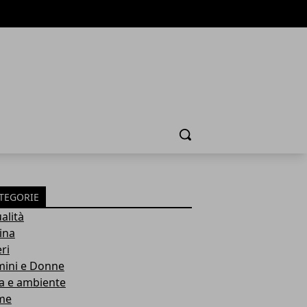
Cerca
TEGORIE
alità
ina
ri
ini e Donne
a e ambiente
me