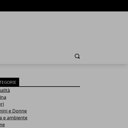
Cerca
TEGORIE
alità
ina
ri
ini e Donne
a e ambiente
me