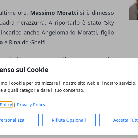
 ultime ore,
Massimo Moratti
si è dimesso
uadra nerazzurra. A riportarlo è stato 'Sky
 incarico anche Angelomario Moratti, figlio
o
e Rinaldo Ghelfi.
oratti sia conseguenza allo scarso peso dei
enso sui Cookie
 nella nuova gestione targata
Erick Thohir
.
amo i cookie per ottimizzare il nostro sito web e il nostro servizio.
il 25 febbraio 1995, alienandola a Thohir un
re a quali categorie dare il tuo consenso.
 i tifosi, la decisione di Moratti?
Policy
|
Privacy Policy
Personalizza
Rifiuta Opzionali
Accetta Tut