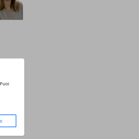
 Puoi
to