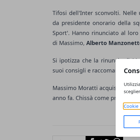
Tifosi dell'Inter sconvolti. Nelle
da presidente onorario della sq
Sport'. Hanno rinunciato al loro
di Massimo,
Alberto Manzonett
Si ipotizza che la rinuncia di M
Cons
suoi consigli e raccomandazioni
Utilizzi
Massimo Moratti acquistò l'Inter 
sceglie
anno fa. Chissà come prenderanno,
Cookie 
Facebook
Twitter
Whatsapp