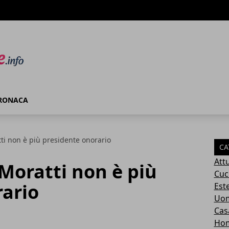
RONACA
ti non è più presidente onorario
CA
Attu
Moratti non è più
Cuc
rario
Este
Uom
Cas
Ho