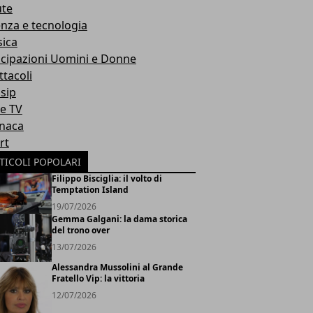
ute
enza e tecnologia
ica
icipazioni Uomini e Donne
ttacoli
sip
ie TV
naca
rt
TICOLI POPOLARI
Filippo Bisciglia: il volto di
Temptation Island
19/07/2026
Gemma Galgani: la dama storica
del trono over
13/07/2026
Alessandra Mussolini al Grande
Fratello Vip: la vittoria
12/07/2026