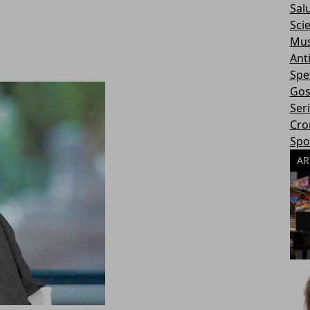
Sal
Sci
Mus
Ant
Spe
Gos
Ser
Cro
Spo
AR