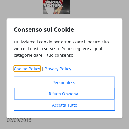
Simona Ventura The Voice of Italy, il
Consenso sui Cookie
messaggio su Instagram
07/02/2019
Utilizziamo i cookie per ottimizzare il nostro sito
web e il nostro servizio. Puoi scegliere a quali
categorie dare il tuo consenso.
Cookie Policy
|
Privacy Policy
Personalizza
Rifiuta Opzionali
Britney Spears Figli: La Cantante Spera
Accetta Tutto
Non Diventino Famosi
02/09/2016