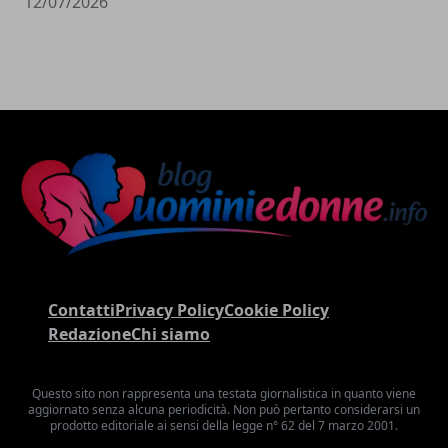
12/07/2026
Contatti
Privacy Policy
Cookie Policy
Redazione
Chi siamo
Questo sito non rappresenta una testata giornalistica in quanto viene
aggiornato senza alcuna periodicità. Non può pertanto considerarsi un
prodotto editoriale ai sensi della legge n° 62 del 7 marzo 2001.