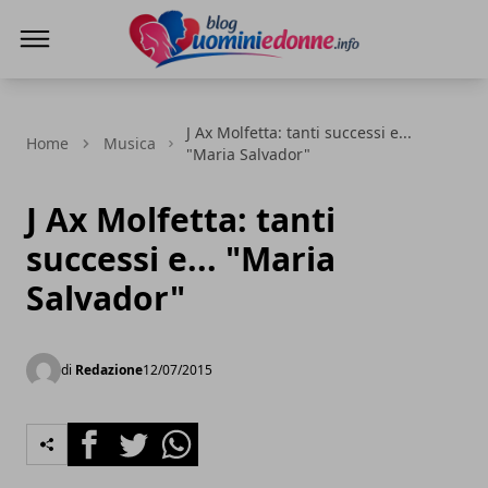
Blog Uomini e Donne
J Ax Molfetta: tanti successi e...
Home
Musica
"Maria Salvador"
J Ax Molfetta: tanti
successi e... "Maria
Salvador"
di
Redazione
12/07/2015
Facebook
Twitter
Whatsapp