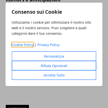
26/10/2018
Consenso sui Cookie
Utilizziamo i cookie per ottimizzare il nostro sito
web e il nostro servizio. Puoi scegliere a quali
categorie dare il tuo consenso.
Cookie Policy
|
Privacy Policy
Personalizza
Amici 2018 Giorgia tra i professori? Ecco
Rifiuta Opzionali
la risposta della cantante
09/10/2018
Accetta Tutto