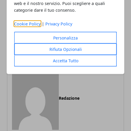
web e il nostro servizio. Puoi scegliere a quali
Facebook
Twitter
Whatsapp
categorie dare il tuo consenso.
Cookie Policy
|
Privacy Policy
Personalizza
Articolo Precedente
Articolo Successivo
Come superare i test
Come curare il disturbo del
Rifiuta Opzionali
d'ingresso all'università
desiderio sessuale
Accetta Tutto
Redazione