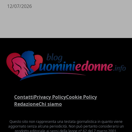
12/07/2026
Contatti
Privacy Policy
Cookie Policy
Redazione
Chi siamo
Questo sito non rappresenta una testata giornalistica in quanto viene
aggiornato senza alcuna periodicità. Non può pertanto considerarsi un
prodotto editoriale ai sensi della legge n° 62 del 7 marzo 2001.