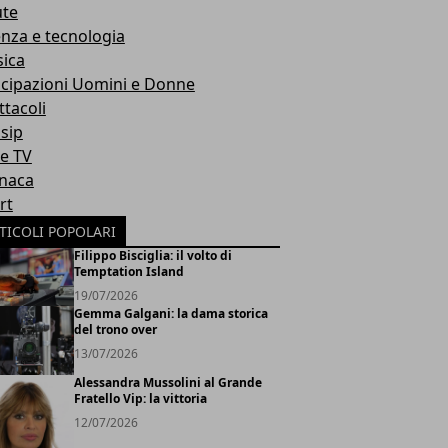
ute
enza e tecnologia
ica
icipazioni Uomini e Donne
ttacoli
sip
ie TV
naca
rt
TICOLI POPOLARI
Filippo Bisciglia: il volto di
Temptation Island
19/07/2026
Gemma Galgani: la dama storica
del trono over
13/07/2026
Alessandra Mussolini al Grande
Fratello Vip: la vittoria
12/07/2026