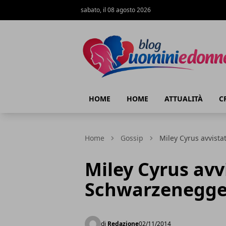
sabato, il 08 agosto 2026
Blog Uomini e Donne
HOME
HOME
ATTUALITÀ
C
Home
Gossip
Miley Cyrus avvist
Miley Cyrus avv
Schwarzenegger
di
Redazione
02/11/2014