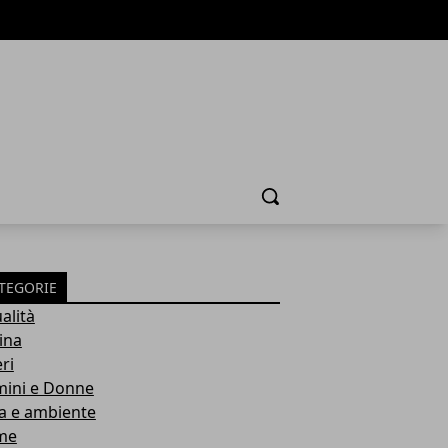
Cerca
TEGORIE
alità
ina
ri
ini e Donne
a e ambiente
me