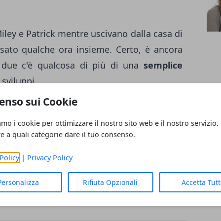
ley e Patrick mentre uscivano dalla casa di
sato qualche ora insieme. Certo, è ancora
i due c'è qualcosa di più di una
semplice
 sviluppi.
enso sui Cookie
egger, figlio dell'attore ed ex governatore
amo i cookie per ottimizzare il nostro sito web e il nostro servizio.
a Shriver, è un noto modello.
re a quali categorie dare il tuo consenso.
Policy
|
Privacy Policy
Personalizza
Rifiuta Opzionali
Accetta Tut