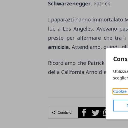
Schwarzenegger
, Patrick.
I paparazzi hanno immortalato Mi
lui, a Los Angeles. Avevano pas
presto per affermare che tra 
amicizia
. Attendiamo, quindi, gli
Cons
Ricordiamo che Patrick Schwarzen
Utilizzi
della California Arnold e di Mari
sceglie
Cookie 
Facebook
Twitter
Whatsapp
Condividi