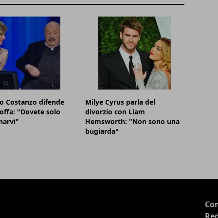
o Costanzo difende
Milye Cyrus parla del
offa: "Dovete solo
divorzio con Liam
narvi"
Hemsworth: "Non sono una
bugiarda"
Con
Re