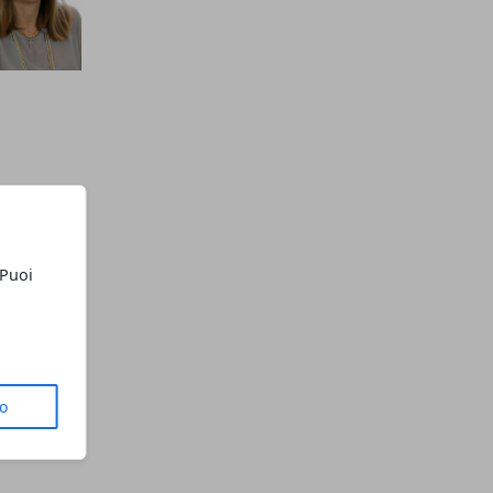
 Puoi
to