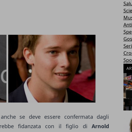
Sal
Sci
Mus
Ant
Spe
Gos
Ser
Cro
Spo
AR
 anche se deve essere confermata dagli
arebbe fidanzata con il figlio di
Arnold