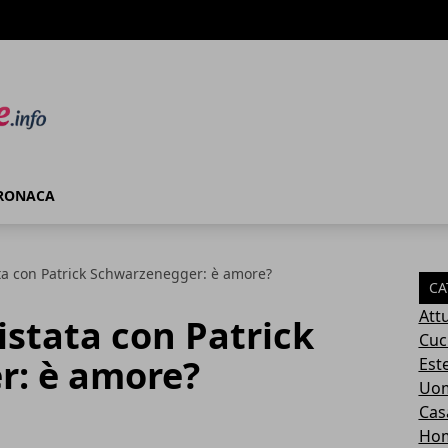
RONACA
ata con Patrick Schwarzenegger: è amore?
CA
Attu
istata con Patrick
Cuc
: è amore?
Este
Uom
Cas
Ho