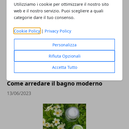
Come organizzare un barbecue in
Utilizziamo i cookie per ottimizzare il nostro sito
giardino
web e il nostro servizio. Puoi scegliere a quali
categorie dare il tuo consenso.
16/05/2024
Cookie Policy
|
Privacy Policy
Personalizza
Rifiuta Opzionali
Accetta Tutto
Come arredare il bagno moderno
13/06/2023