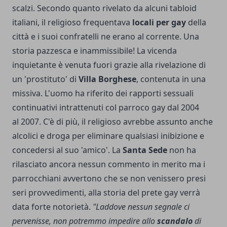
scalzi. Secondo quanto rivelato da alcuni tabloid
italiani, il religioso frequentava
locali per gay
della
città e i suoi confratelli ne erano al corrente. Una
storia pazzesca e inammissibile! La vicenda
inquietante è venuta fuori grazie alla rivelazione di
un 'prostituto' di
Villa Borghese
, contenuta in una
missiva. L'uomo ha riferito dei rapporti sessuali
continuativi intrattenuti col parroco gay dal 2004
al 2007. C'è di più, il religioso avrebbe assunto anche
alcolici e droga per eliminare qualsiasi inibizione e
concedersi al suo 'amico'. La
Santa Sede
non ha
rilasciato ancora nessun commento in merito ma i
parrocchiani avvertono che se non venissero presi
seri provvedimenti, alla storia del prete gay verrà
data forte notorietà.
"Laddove nessun segnale ci
pervenisse, non potremmo impedire allo
scandalo
di