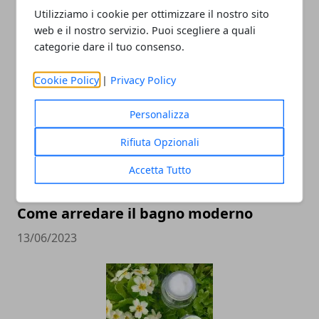
Come organizzare un barbecue in
Utilizziamo i cookie per ottimizzare il nostro sito
web e il nostro servizio. Puoi scegliere a quali
giardino
categorie dare il tuo consenso.
16/05/2024
Cookie Policy
|
Privacy Policy
Personalizza
Rifiuta Opzionali
Accetta Tutto
Come arredare il bagno moderno
13/06/2023