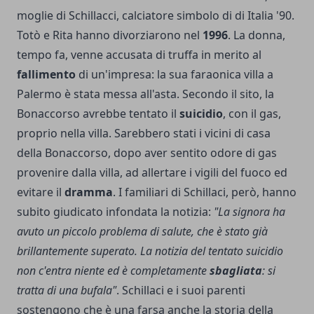
moglie di Schillacci, calciatore simbolo di di Italia '90.
Totò e Rita hanno divorziarono nel
1996
. La donna,
tempo fa, venne accusata di truffa in merito al
fallimento
di un'impresa: la sua faraonica villa a
Palermo è stata messa all'asta. Secondo il sito, la
Bonaccorso avrebbe tentato il
suicidio
, con il gas,
proprio nella villa. Sarebbero stati i vicini di casa
della Bonaccorso, dopo aver sentito odore di gas
provenire dalla villa, ad allertare i vigili del fuoco ed
evitare il
dramma
. I familiari di Schillaci, però, hanno
subito giudicato infondata la notizia:
"La signora ha
avuto un piccolo problema di salute, che è stato già
brillantemente superato. La notizia del tentato suicidio
non c'entra niente ed è completamente
sbagliata
: si
tratta di una bufala"
. Schillaci e i suoi parenti
sostengono che è una farsa anche la storia della