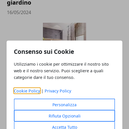
giardino
16/05/2024
Consenso sui Cookie
Utilizziamo i cookie per ottimizzare il nostro sito
web e il nostro servizio. Puoi scegliere a quali
Come arredare il bagno moderno
categorie dare il tuo consenso.
13/06/2023
Cookie Policy
|
Privacy Policy
Personalizza
Rifiuta Opzionali
Accetta Tutto