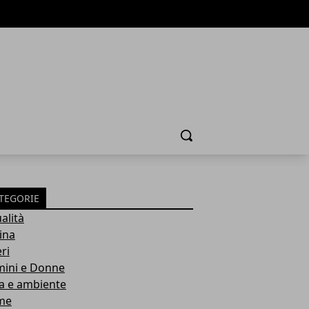
Cerca
TEGORIE
alità
ina
ri
ini e Donne
a e ambiente
me