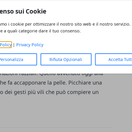
i
si sono scagliati contro di lui con una
enso sui Cookie
ue poliziotti del
commissariato di Tor
amo i cookie per ottimizzare il nostro sito web e il nostro servizio.
anno bloccato dapprima uno degli
re a quali categorie dare il tuo consenso.
scito a darsi alla fuga. Quest'ultimo è stato
stante dalla fermata del pullmann. I due
Policy
|
Privacy Policy
lida, sono finiti agli
arresti domiciliari
:
Personalizza
Rifiuta Opzionali
Accetta Tut
, lesioni personali aggravate e violazione
nazioni razziali. Quello avvenuto oggi alla
he fa accapponare la pelle. Picchiare una
no dei gesti più vili che può compiere un