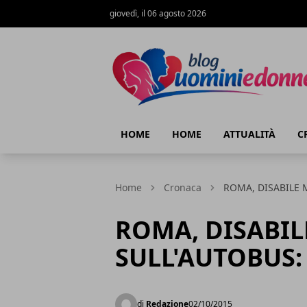
giovedì, il 06 agosto 2026
Blog Uomini e Donne
HOME
HOME
ATTUALITÀ
C
Home
Cronaca
ROMA, DISABILE 
ROMA, DISABI
SULL'AUTOBUS:
di
Redazione
02/10/2015