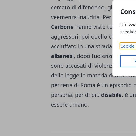
cercato di difenderlo, gli
albanes
Cons
veemenza inaudita. Per fortuna, d
Utilizzi
Carbone
hanno visto tutto ed h
sceglie
aggressori, poi quello che era riu
acciuffato in una strada poco di
Cookie 
albanesi
, dopo l’udienza di conva
sono accusati di violenza privata
della legge in materia di discrimi
periferia di Roma è un episodio c
persona, per di più
disabile
, è u
essere umano.