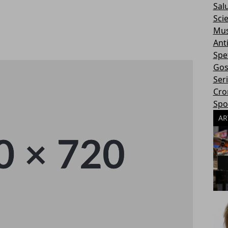
Sal
Sci
Mus
Ant
Spe
Gos
Ser
Cro
Spo
AR