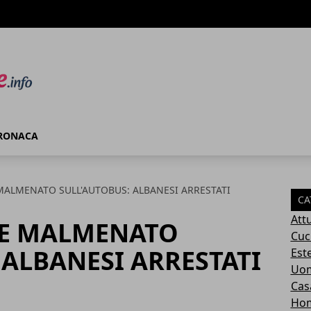
RONACA
MALMENATO SULL'AUTOBUS: ALBANESI ARRESTATI
CA
Attu
LE MALMENATO
Cuc
 ALBANESI ARRESTATI
Este
Uom
Cas
Ho