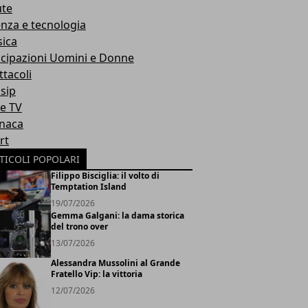
ute
enza e tecnologia
ica
icipazioni Uomini e Donne
ttacoli
sip
ie TV
naca
rt
TICOLI POPOLARI
Filippo Bisciglia: il volto di
Temptation Island
19/07/2026
Gemma Galgani: la dama storica
del trono over
13/07/2026
Alessandra Mussolini al Grande
Fratello Vip: la vittoria
12/07/2026