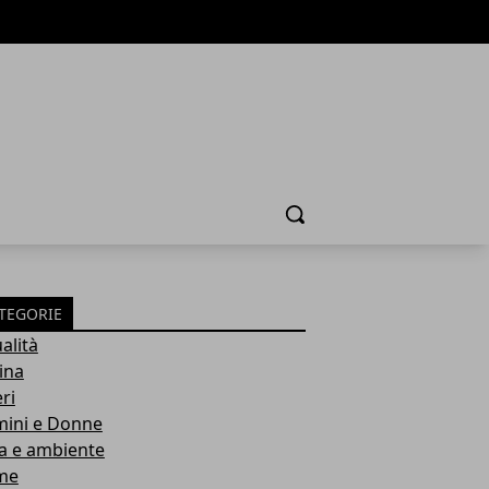
Cerca
TEGORIE
alità
ina
ri
ini e Donne
a e ambiente
me