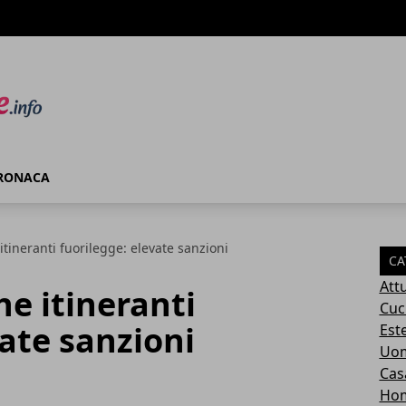
RONACA
tineranti fuorilegge: elevate sanzioni
CA
Attu
e itineranti
Cuc
vate sanzioni
Este
Uom
Cas
Ho