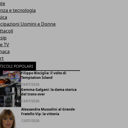
ute
enza e tecnologia
ica
icipazioni Uomini e Donne
ttacoli
sip
ie TV
naca
rt
TICOLI POPOLARI
Filippo Bisciglia: il volto di
Temptation Island
19/07/2026
Gemma Galgani: la dama storica
del trono over
13/07/2026
Alessandra Mussolini al Grande
Fratello Vip: la vittoria
12/07/2026