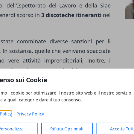
o, dell'Ispettorato del Lavoro e della Siae
enerdì scorso in
3 discoteche itineranti
nel
 state comminate diverse sanzioni per il
i. In sostanza, quelle che venivano spacciate
 vere attività imprenditoriali; inoltre, i
re alimenti e sostanze alcoliche non erano
enso sui Cookie
ionali
.
amo i cookie per ottimizzare il nostro sito web e il nostro servizio.
le hanno comminato sanzioni al Codice della
re a quali categorie dare il tuo consenso.
Policy
|
Privacy Policy
Personalizza
Rifiuta Opzionali
Accetta Tut