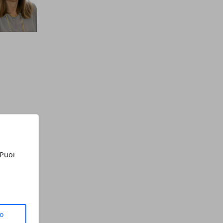
 Puoi
to