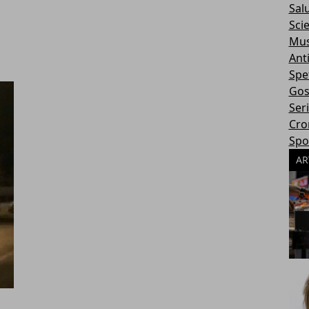
Sal
Sci
Mus
Ant
Spe
Gos
Ser
Cro
Spo
AR