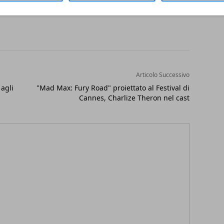
Articolo Successivo
 agli
"Mad Max: Fury Road" proiettato al Festival di
Cannes, Charlize Theron nel cast