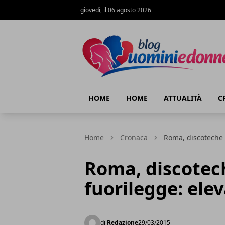
giovedì, il 06 agosto 2026
Blog Uomini e Donne
HOME
HOME
ATTUALITÀ
C
Home
Cronaca
Roma, discoteche i
Roma, discotech
fuorilegge: ele
di
Redazione
29/03/2015