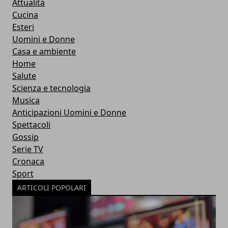
Attualità
Cucina
Esteri
Uomini e Donne
Casa e ambiente
Home
Salute
Scienza e tecnologia
Musica
Anticipazioni Uomini e Donne
Spettacoli
Gossip
Serie TV
Cronaca
Sport
ARTICOLI POPOLARI