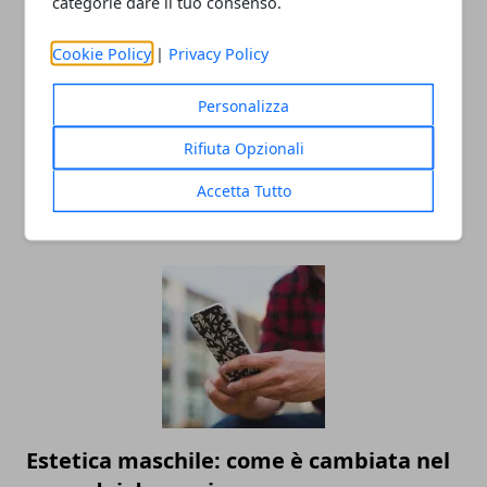
categorie dare il tuo consenso.
Cookie Policy
|
Privacy Policy
Personalizza
Rifiuta Opzionali
I passatempi preferiti degli italiani
Accetta Tutto
25/11/2020
Estetica maschile: come è cambiata nel