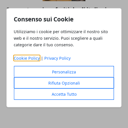
I passatempi preferiti degli italiani
Consenso sui Cookie
25/11/2020
Utilizziamo i cookie per ottimizzare il nostro sito
web e il nostro servizio. Puoi scegliere a quali
categorie dare il tuo consenso.
Cookie Policy
|
Privacy Policy
Personalizza
Estetica maschile: come è cambiata nel
Rifiuta Opzionali
corso dei decenni
Accetta Tutto
25/02/2020