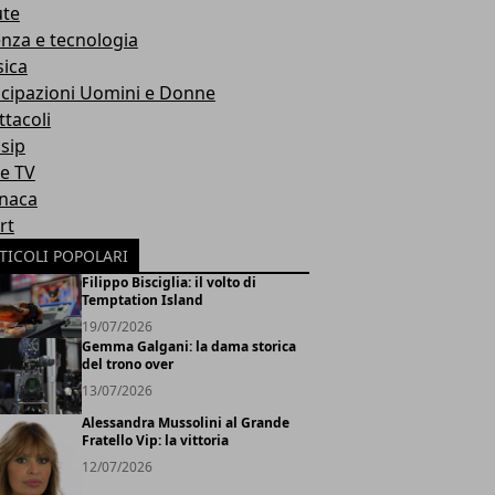
ute
enza e tecnologia
ica
icipazioni Uomini e Donne
ttacoli
sip
ie TV
naca
rt
TICOLI POPOLARI
Filippo Bisciglia: il volto di
Temptation Island
19/07/2026
Gemma Galgani: la dama storica
del trono over
13/07/2026
Alessandra Mussolini al Grande
Fratello Vip: la vittoria
12/07/2026