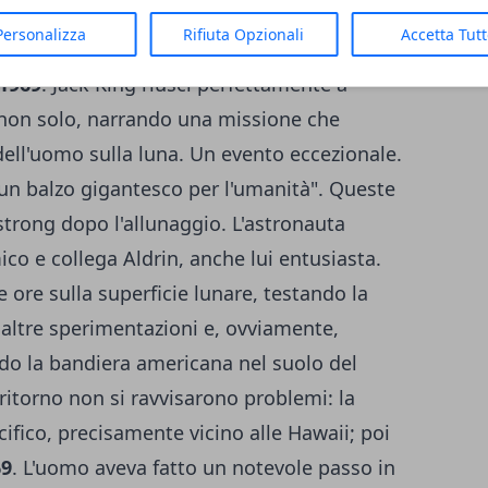
, ci fu Michael Collins, addetto al
Personalizza
Rifiuta Opzionali
Accetta Tut
 che ricondusse gli astronauti sulla Terra.
 1969
. Jack King riuscì perfettamente a
e non solo, narrando una missione che
dell'uomo sulla luna. Un evento eccezionale.
un balzo gigantesco per l'umanità". Queste
strong dopo l'allunaggio. L'astronauta
co e collega Aldrin, anche lui entusiasta.
ore sulla superficie lunare, testando la
o altre sperimentazioni e, ovviamente,
do la bandiera americana nel suolo del
i ritorno non si ravvisarono problemi: la
ifico, precisamente vicino alle Hawaii; poi
69
. L'uomo aveva fatto un notevole passo in