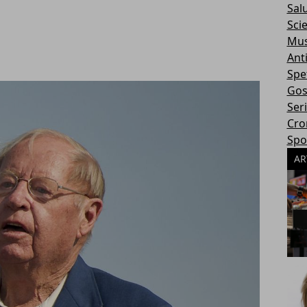
Sal
Sci
Mus
Ant
Spe
Gos
Ser
Cro
Spo
AR