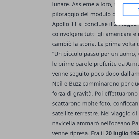
lunare. Assieme a loro, sulla Luna
pilotaggio del modulo di Comando
Apollo 11 si concluse il
24 luglio
coinvolgere tutti gli americani 
cambiò la storia. La prima volta 
"Un piccolo passo per un uomo, 
le prime parole proferite da Arm
venne seguito poco dopo dall'ami
Neil e Buzz camminarono per due 
forza di gravità. Poi effettuaron
scattarono molte foto, conficcan
satellite terrestre. Nel viaggio d
navicella ammarò nell'oceano Pac
venne ripresa. Era il
20 luglio 19