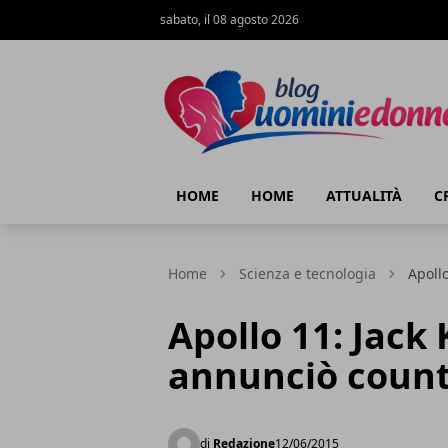
sabato, il 08 agosto 2026
Blog Uomini e Donne
HOME
HOME
ATTUALITÀ
C
Home
Scienza e tecnologia
Apoll
Apollo 11: Jack
annunciò coun
di
Redazione
12/06/2015