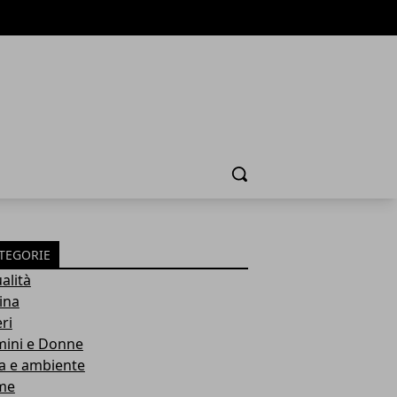
Cerca
TEGORIE
alità
ina
ri
ini e Donne
a e ambiente
me