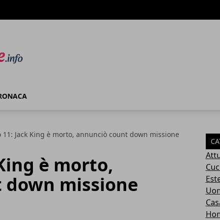
RONACA
o 11: Jack King è morto, annunciò count down missione
CA
Attu
 King è morto,
Cuc
t down missione
Este
Uom
Cas
Ho