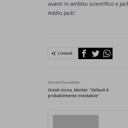
avanti in ambito scientifico e Jac
Addio Jack!
Facebook
Twitter
Whatsapp
Condividi
Articolo Precedente
Grexit vicina, Merkel: "Default è
probabilmente inevitabile"