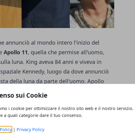
he annunciò al mondo intero l'inizio del
ne
Apollo 11
, quella che permise all'uomo,
ulla luna. King aveva 84 anni e viveva in
o spaziale Kennedy, luogo da dove annunciò
sta della luna da parte dell'uomo. Apollo
fu la missione che consentì nel 1969 agli
enso sui Cookie
z Aldrin
di approdare sulla luna. Dopo 6
amo i cookie per ottimizzare il nostro sito web e il nostro servizio.
asciò la sua celeberrima impronta sul suolo
re a quali categorie dare il tuo consenso.
ono raccontati da King, grande giornalista e
tarono sulla Terra circa 20 kg di materiale
Policy
|
Privacy Policy