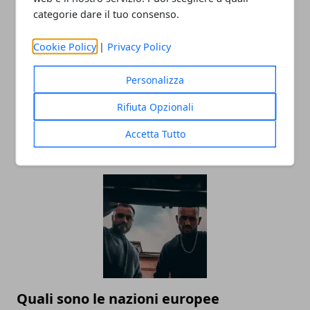
categorie dare il tuo consenso.
Cookie Policy
|
Privacy Policy
Personalizza
Vacanze natalizie al mare in
destinazioni da sogno. Ecco dove
Rifiuta Opzionali
prenotare!
Accetta Tutto
18/08/2025
Quali sono le nazioni europee