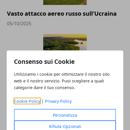
Vasto attacco aereo russo sull'Ucraina
05/10/2025
Consenso sui Cookie
Utilizziamo i cookie per ottimizzare il nostro sito
web e il nostro servizio. Puoi scegliere a quali
Come visitare la foresta amazzonica:
categorie dare il tuo consenso.
consigli per farlo in sicurezza
Cookie Policy
|
Privacy Policy
06/01/2023
Personalizza
Rifiuta Opzionali