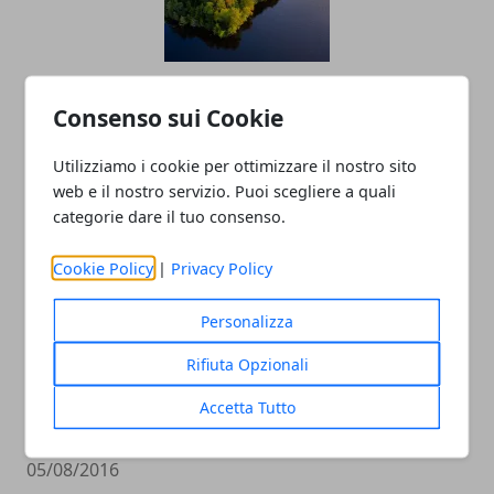
Come visitare la foresta amazzonica:
Consenso sui Cookie
consigli per farlo in sicurezza
06/01/2023
Utilizziamo i cookie per ottimizzare il nostro sito
web e il nostro servizio. Puoi scegliere a quali
categorie dare il tuo consenso.
Cookie Policy
|
Privacy Policy
Personalizza
Rifiuta Opzionali
Olimpiadi 2016: vice console russo
Accetta Tutto
uccide criminale
05/08/2016