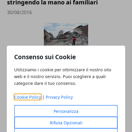
stringendo la mano ai familiari
30/08/2016
Consenso sui Cookie
Utilizziamo i cookie per ottimizzare il nostro sito
Come Comportarsi In Caso Di
web e il nostro servizio. Puoi scegliere a quali
Terremoto?
categorie dare il tuo consenso.
25/08/2016
Cookie Policy
|
Privacy Policy
Personalizza
Rifiuta Opzionali