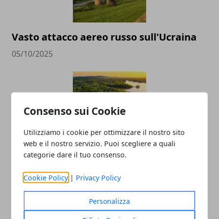
Vasto attacco aereo russo sull'Ucraina
05/10/2025
Consenso sui Cookie
Utilizziamo i cookie per ottimizzare il nostro sito
web e il nostro servizio. Puoi scegliere a quali
categorie dare il tuo consenso.
Come visitare la foresta amazzonica:
consigli per farlo in sicurezza
Cookie Policy
|
Privacy Policy
06/01/2023
Personalizza