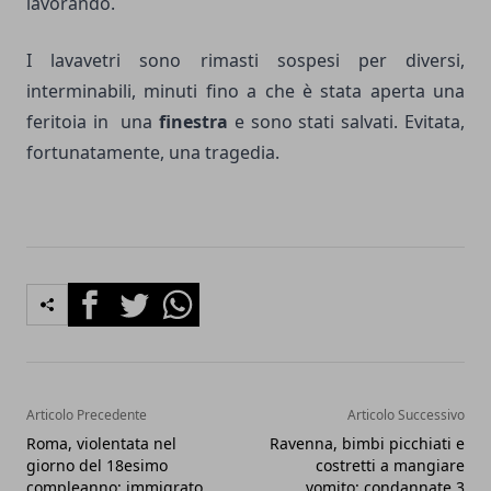
lavorando.
I lavavetri sono rimasti sospesi per diversi,
interminabili, minuti fino a che è stata aperta una
feritoia in una
finestra
e sono stati salvati. Evitata,
fortunatamente, una tragedia.
Facebook
Twitter
Whatsapp
Articolo Precedente
Articolo Successivo
Roma, violentata nel
Ravenna, bimbi picchiati e
giorno del 18esimo
costretti a mangiare
compleanno: immigrato
vomito: condannate 3