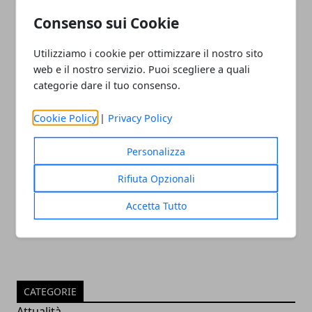
06/01/2023
Consenso sui Cookie
Utilizziamo i cookie per ottimizzare il nostro sito
web e il nostro servizio. Puoi scegliere a quali
categorie dare il tuo consenso.
Cookie Policy
|
Privacy Policy
Olimpiadi 2016: vice console russo
Personalizza
uccide criminale
Rifiuta Opzionali
05/08/2016
Accetta Tutto
CATEGORIE
Attualità