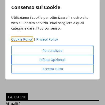
Consenso sui Cookie
Utilizziamo i cookie per ottimizzare il nostro sito
web e il nostro servizio. Puoi scegliere a quali
categorie dare il tuo consenso.
Cookie Policy
|
Privacy Policy
Olimpiadi 2016: vice console russo
Personalizza
uccide criminale
Rifiuta Opzionali
05/08/2016
Accetta Tutto
CATEGORIE
Attualità