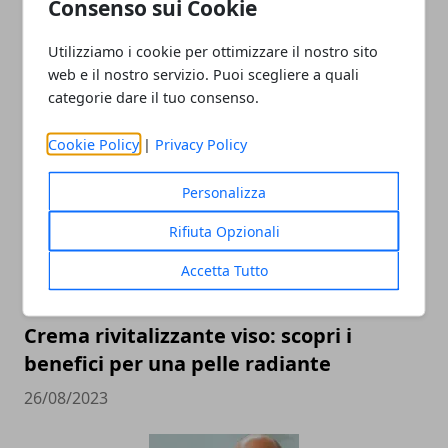
Consenso sui Cookie
Utilizziamo i cookie per ottimizzare il nostro sito
web e il nostro servizio. Puoi scegliere a quali
Vasto attacco aereo russo sull'Ucraina
categorie dare il tuo consenso.
05/10/2025
Cookie Policy
|
Privacy Policy
Personalizza
Rifiuta Opzionali
Accetta Tutto
Crema rivitalizzante viso: scopri i
benefici per una pelle radiante
26/08/2023