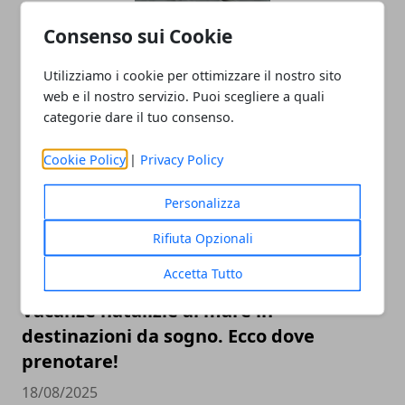
Borse boho chic: la pelle intrecciata
Consenso sui Cookie
continua a conquistare (dopo il boom
Utilizziamo i cookie per ottimizzare il nostro sito
dell’estate 2025)
web e il nostro servizio. Puoi scegliere a quali
17/11/2025
categorie dare il tuo consenso.
Cookie Policy
|
Privacy Policy
Personalizza
Rifiuta Opzionali
Accetta Tutto
Vacanze natalizie al mare in
destinazioni da sogno. Ecco dove
prenotare!
18/08/2025