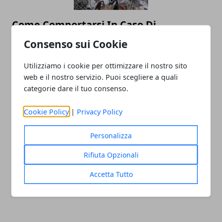
Come Comportarsi In Caso Di
Terremoto?
Consenso sui Cookie
25/08/2016
Utilizziamo i cookie per ottimizzare il nostro sito
web e il nostro servizio. Puoi scegliere a quali
categorie dare il tuo consenso.
Cookie Policy
|
Privacy Policy
Personalizza
Rifiuta Opzionali
TERREMOTO 24 AGOSTO 2016 RIETI, I
Accetta Tutto
NUMERI UTILI, DONARE AL 45500
24/08/2016