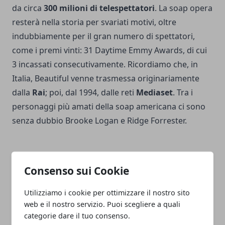
da circa
300 milioni di telespettatori
. La soap opera
resterà nella storia per svariati motivi, oltre
indubbiamente per il gran numero di spettatori,
come i premi vinti: 31 Daytime Emmy Awards, di cui
3 incassati consecutivamente. Ricordiamo che, in
Italia, Beautiful venne trasmessa originariamente
dalla
Rai
; poi, dal 1994, dalle reti
Mediaset
. Tra i
personaggi più amati della soap americana ci sono
senza dubbio Brooke Logan e Ridge Forrester.
Consenso sui Cookie
Facebook
Twitter
Whatsapp
Utilizziamo i cookie per ottimizzare il nostro sito
web e il nostro servizio. Puoi scegliere a quali
categorie dare il tuo consenso.