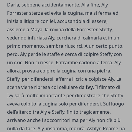
Darla, sebbene accidentalmente. Alla fine, Aly
Forrester sterza ed evita la cugina, ma si ferma ed
inizia a litigare con lei, accusandola di essere,
assieme a Maya, la rovina della Forrester. Steffy,
vedendo infuriata Aly, cercherà di calmarla e, in un
primo momento, sembra riuscirci. A un certo punto,
però, Aly perde le staffe e cerca di colpire Steffy con
un
cric
. Non ci riesce. Entrambe cadono a terra. Aly,
allora, prova a colpire la cugina con una pietra.
Steffy, per difendersi, afferra il cric e colpisce Aly. La
scena viene ripresa col cellulare da
Ivy
. Il filmato di
Ivy sarà molto importante per dimostrare che Steffy
aveva colpito la cugina solo per difendersi. Sul luogo
dell'alterco tra Aly e Steffy, finito tragicamente,
arrivano anche i soccorritori ma per Aly non c'è più
nulla da fare. Aly, insomma, morirà. Ashlyn Pearce ha