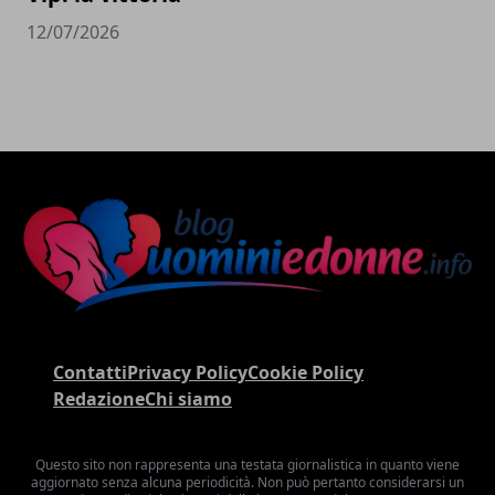
12/07/2026
Contatti
Privacy Policy
Cookie Policy
Redazione
Chi siamo
Questo sito non rappresenta una testata giornalistica in quanto viene
aggiornato senza alcuna periodicità. Non può pertanto considerarsi un