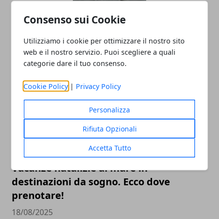
Borse boho chic: la pelle intrecciata
Consenso sui Cookie
continua a conquistare (dopo il boom
Utilizziamo i cookie per ottimizzare il nostro sito
dell’estate 2025)
web e il nostro servizio. Puoi scegliere a quali
17/11/2025
categorie dare il tuo consenso.
Cookie Policy
|
Privacy Policy
Personalizza
Rifiuta Opzionali
Accetta Tutto
Vacanze natalizie al mare in
destinazioni da sogno. Ecco dove
prenotare!
18/08/2025