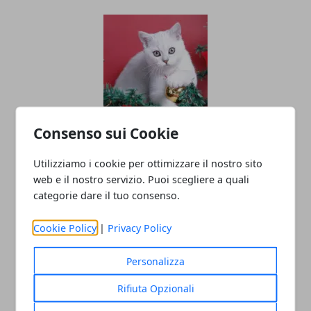
Consenso sui Cookie
Vacanze natalizie al mare in
destinazioni da sogno. Ecco dove
Utilizziamo i cookie per ottimizzare il nostro sito
prenotare!
web e il nostro servizio. Puoi scegliere a quali
categorie dare il tuo consenso.
18/08/2025
Cookie Policy
|
Privacy Policy
Personalizza
Rifiuta Opzionali