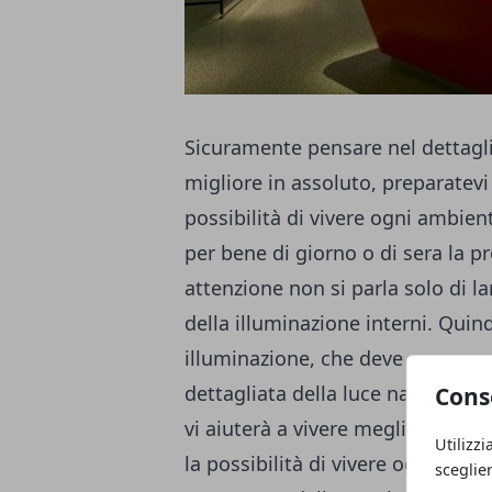
Sicuramente pensare nel dettaglio
migliore in assoluto, preparatevi
possibilità di vivere ogni ambien
per bene di giorno o di sera la p
attenzione non si parla solo di 
della illuminazione interni. Quin
illuminazione, che deve essere es
dettagliata della luce naturale. L
Cons
vi aiuterà a vivere meglio e a ma
Utilizzi
la possibilità di vivere ogni amb
sceglie