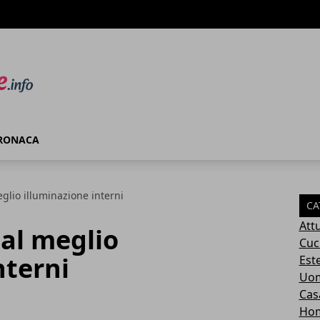
RONACA
glio illuminazione interni
CA
Attu
al meglio
Cuc
nterni
Este
Uom
Cas
Ho