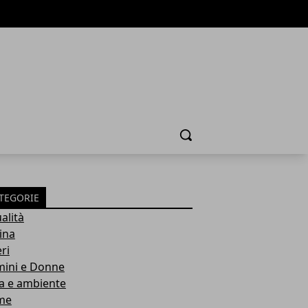
Cerca
TEGORIE
alità
ina
ri
ini e Donne
a e ambiente
me