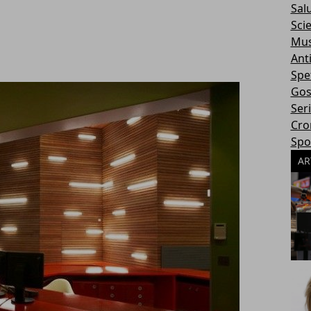
Sal
Sci
Mus
Ant
Spe
Gos
Ser
Cro
Spo
AR