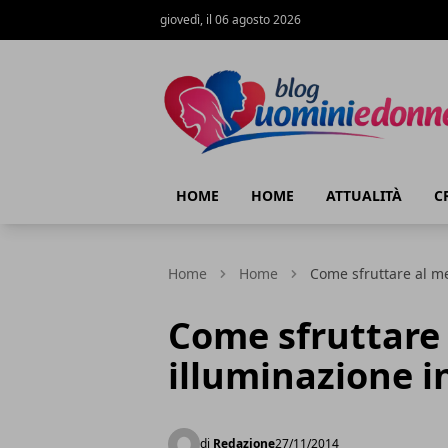
giovedì, il 06 agosto 2026
Blog Uomini e Donne
HOME
HOME
ATTUALITÀ
C
Home
Home
Come sfruttare al me
Come sfruttare 
illuminazione i
di
Redazione
27/11/2014