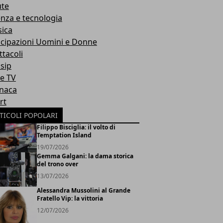
ute
enza e tecnologia
ica
icipazioni Uomini e Donne
ttacoli
sip
ie TV
naca
rt
TICOLI POPOLARI
Filippo Bisciglia: il volto di
Temptation Island
19/07/2026
Gemma Galgani: la dama storica
del trono over
13/07/2026
Alessandra Mussolini al Grande
Fratello Vip: la vittoria
12/07/2026