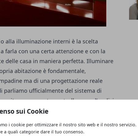
 alla illuminazione interni è la scelta
 a farla con una certa attenzione e con la
te delle casa in maniera perfetta. Illuminare
ropria abitazione è fondamentale,
lampadine ma di una progettazione reale
di parliamo ufficialmente del sistema di
eguito con un certo controllo e con l’analisi
a scelta corretta della illuminazione interni,
enso sui Cookie
ntenere la casa in perfette condizioni e con
amo i cookie per ottimizzare il nostro sito web e il nostro servizio.
iente con il massimo dettaglio. Non fatevi
re a quali categorie dare il tuo consenso.