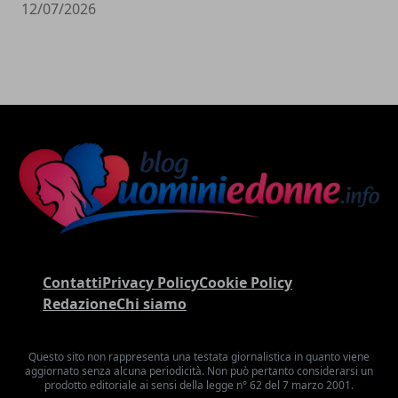
12/07/2026
Contatti
Privacy Policy
Cookie Policy
Redazione
Chi siamo
Questo sito non rappresenta una testata giornalistica in quanto viene
aggiornato senza alcuna periodicità. Non può pertanto considerarsi un
prodotto editoriale ai sensi della legge n° 62 del 7 marzo 2001.