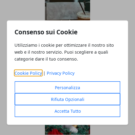
Consenso sui Cookie
Utilizziamo i cookie per ottimizzare il nostro sito
Borse boho chic: la pelle intrecciata
web e il nostro servizio. Puoi scegliere a quali
continua a conquistare (dopo il boom
categorie dare il tuo consenso.
dell’estate 2025)
Cookie Policy
|
Privacy Policy
17/11/2025
Personalizza
Rifiuta Opzionali
Accetta Tutto