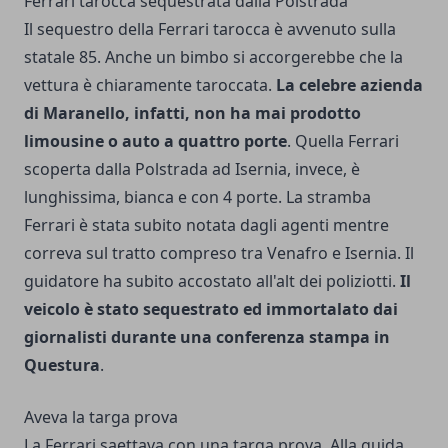
Ferrari tarocca sequestrata dalla Polstrada
Il sequestro della Ferrari tarocca è avvenuto sulla
statale 85. Anche un bimbo si accorgerebbe che la
vettura è chiaramente taroccata.
La celebre azienda
di Maranello, infatti, non ha mai prodotto
limousine o auto a quattro porte
. Quella Ferrari
scoperta dalla Polstrada
ad Isernia, invece, è
lunghissima, bianca e con 4 porte. La stramba
Ferrari è stata subito notata dagli agenti mentre
correva sul tratto compreso tra Venafro e Isernia. Il
guidatore ha subito accostato all'alt dei poliziotti.
Il
veicolo è stato sequestrato ed immortalato dai
giornalisti durante una conferenza stampa in
Questura
.
Aveva la targa prova
La Ferrari saettava con una targa prova. Alla guida