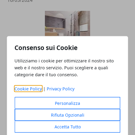
16/05/2024
Consenso sui Cookie
Utilizziamo i cookie per ottimizzare il nostro sito
Come arredare il bagno moderno
web e il nostro servizio. Puoi scegliere a quali
categorie dare il tuo consenso.
13/06/2023
Cookie Policy
|
Privacy Policy
Personalizza
Rifiuta Opzionali
Accetta Tutto