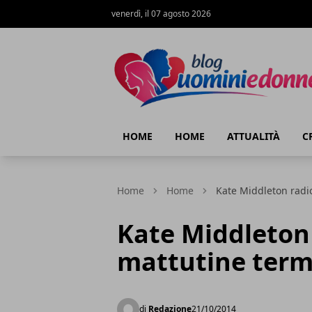
venerdì, il 07 agosto 2026
Blog Uomini e Donne
HOME
HOME
ATTUALITÀ
C
Home
Home
Kate Middleton radi
Kate Middleton
mattutine term
di
Redazione
21/10/2014