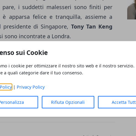
are, i suddetti malesseri sono finiti per
 è apparsa felice e tranquilla, assieme a
l presidente di Singapore,
Tony Tan Keng
 si sono incontrate a Londra.
enso sui Cookie
sta meglio ed ora può spostarsi senza alcun
amo i cookie per ottimizzare il nostro sito web e il nostro servizio.
re a quali categorie dare il tuo consenso.
Policy
|
Privacy Policy
Personalizza
Rifiuta Opzionali
Accetta Tut