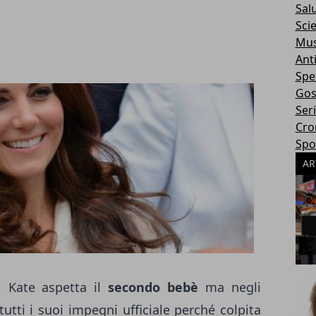
Sal
Sci
Mus
Ant
Spe
Gos
Ser
Cro
Spo
AR
, Kate aspetta il
secondo bebè
ma negli
utti i suoi impegni ufficiale perché colpita