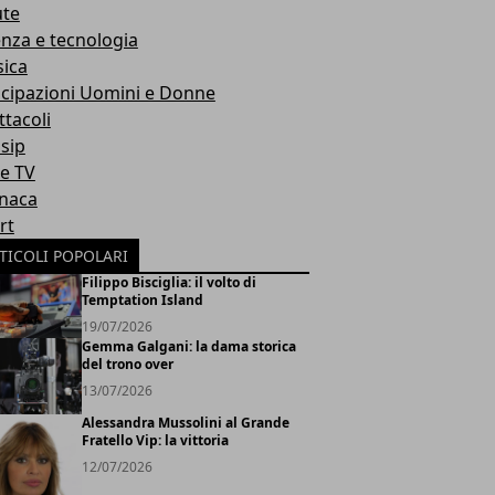
ute
enza e tecnologia
ica
icipazioni Uomini e Donne
ttacoli
sip
ie TV
naca
rt
TICOLI POPOLARI
Filippo Bisciglia: il volto di
Temptation Island
19/07/2026
Gemma Galgani: la dama storica
del trono over
13/07/2026
Alessandra Mussolini al Grande
Fratello Vip: la vittoria
12/07/2026