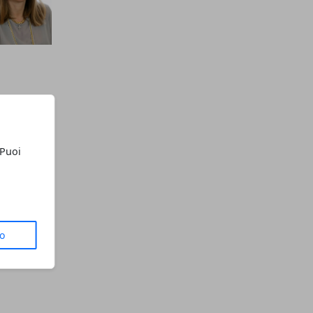
 Puoi
to