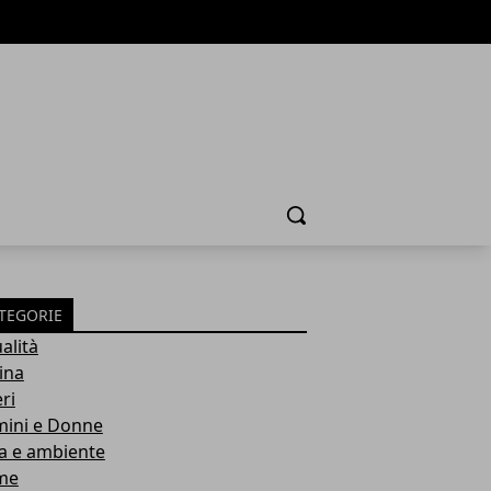
Cerca
TEGORIE
alità
ina
ri
ini e Donne
a e ambiente
me