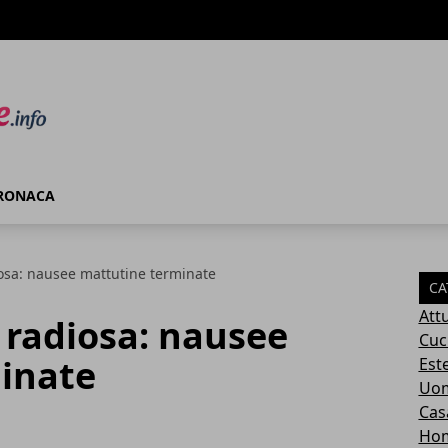
RONACA
osa: nausee mattutine terminate
CA
Attu
 radiosa: nausee
Cuc
inate
Este
Uom
Cas
Ho