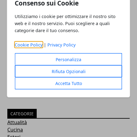
Consenso sui Cookie
Utilizziamo i cookie per ottimizzare il nostro sito
web e il nostro servizio. Puoi scegliere a quali
categorie dare il tuo consenso.
Quali sono le nazioni europee
Cookie Policy
|
Privacy Policy
maggiormente colpite da infiltrazioni
mafiose
Personalizza
26/05/2025
Rifiuta Opzionali
Accetta Tutto
CATEGORIE
Attualità
Cucina
Esteri