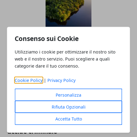
Come visitare la foresta amazzonica:
Consenso sui Cookie
consigli per farlo in sicurezza
Utilizziamo i cookie per ottimizzare il nostro sito
06/01/2023
web e il nostro servizio. Puoi scegliere a quali
categorie dare il tuo consenso.
Cookie Policy
|
Privacy Policy
Personalizza
Rifiuta Opzionali
Accetta Tutto
Olimpiadi 2016: vice console russo
uccide criminale