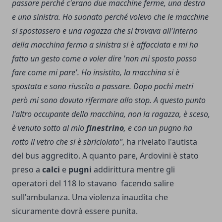
passare perché c'erano due macchine ferme, una destra
e una sinistra. Ho suonato perché volevo che le macchine
si spostassero e una ragazza che si trovava all'interno
della macchina ferma a sinistra si è affacciata e mi ha
fatto un gesto come a voler dire 'non mi sposto posso
fare come mi pare'. Ho insistito, la macchina si è
spostata e sono riuscito a passare. Dopo pochi metri
però mi sono dovuto rifermare allo stop. A questo punto
l'altro occupante della macchina, non la ragazza, è sceso,
è venuto sotto al mio
finestrino
, e con un pugno ha
rotto il vetro che si è sbriciolato"
, ha rivelato l'autista
del bus aggredito. A quanto pare, Ardovini è stato
preso a
calci
e
pugni
addirittura mentre gli
operatori del 118 lo stavano facendo salire
sull'ambulanza. Una violenza inaudita che
sicuramente dovrà essere punita.