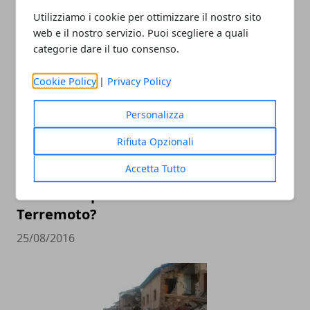
Somewhere Over The Rainbow" e
Utilizziamo i cookie per ottimizzare il nostro sito
stringendo la mano ai familiari
web e il nostro servizio. Puoi scegliere a quali
30/08/2016
categorie dare il tuo consenso.
Cookie Policy
|
Privacy Policy
Personalizza
Rifiuta Opzionali
Accetta Tutto
Come Comportarsi In Caso Di
Terremoto?
25/08/2016