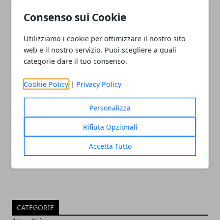
20/01/2023
Consenso sui Cookie
Utilizziamo i cookie per ottimizzare il nostro sito
web e il nostro servizio. Puoi scegliere a quali
categorie dare il tuo consenso.
Cookie Policy
|
Privacy Policy
Mac ricondizionati: ecco perché
Personalizza
convengono davvero
Rifiuta Opzionali
31/05/2022
Accetta Tutto
CATEGORIE