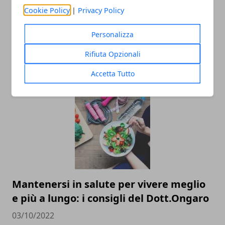
Cookie Policy
|
Privacy Policy
Personalizza
I prodotti da utilizzare per proteggersi
Rifiuta Opzionali
da agenti chimici
Accetta Tutto
22/02/2023
Mantenersi in salute per vivere meglio
e più a lungo: i consigli del Dott.Ongaro
03/10/2022