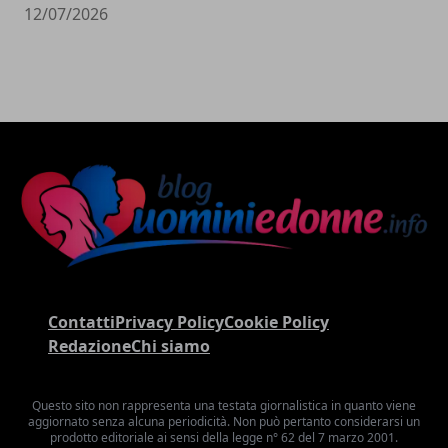
12/07/2026
Contatti
Privacy Policy
Cookie Policy
Redazione
Chi siamo
Questo sito non rappresenta una testata giornalistica in quanto viene
aggiornato senza alcuna periodicità. Non può pertanto considerarsi un
prodotto editoriale ai sensi della legge n° 62 del 7 marzo 2001.