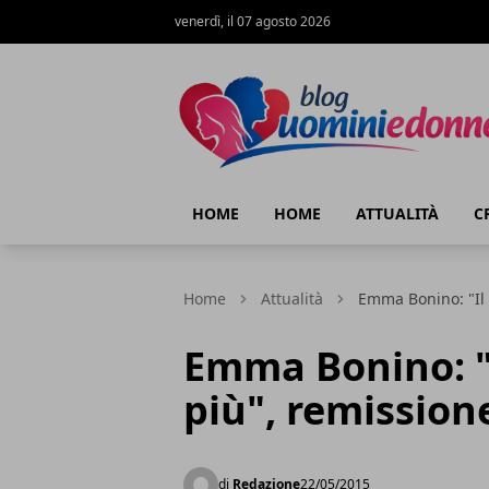
venerdì, il 07 agosto 2026
Blog Uomini e Donne
HOME
HOME
ATTUALITÀ
C
Home
Attualità
Emma Bonino: "Il 
Emma Bonino: "I
più", remission
di
Redazione
22/05/2015