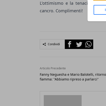
L'ottimismo e la tenacia hann
cancro. Complimenti!
Facebook
Twitter
Whatsapp
Condividi
Articolo Precedente
Fanny Neguesha e Mario Balotelli, ritorno
fiamma: "Abbiamo ripreso a parlarci"