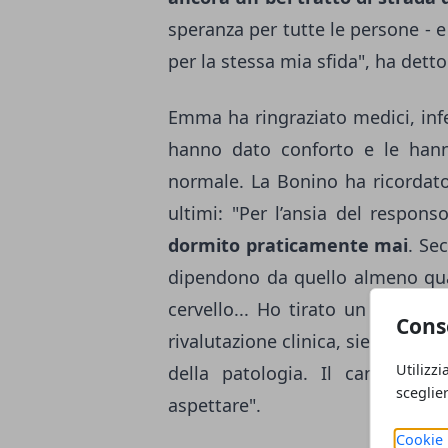
speranza per tutte le persone - 
per la stessa mia sfida", ha detto 
Emma ha ringraziato medici, infer
hanno dato conforto e le hann
normale. La Bonino ha ricordato 
ultimi: "Per l’ansia del respon
dormito praticamente mai
. Se
dipendono da quello almeno quan
cervello... Ho tirato un
sospiro 
Cons
rivalutazione clinica, sierologica
Utilizzi
della patologia. Il cancro se
sceglie
aspettare".
Cookie 