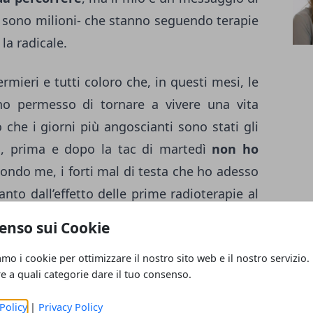
e sono milioni- che stanno seguendo terapie
la radicale.
mieri e tutti coloro che, in questi mesi, le
o permesso di tornare a vivere una vita
che i giorni più angoscianti sono stati gli
so, prima e dopo la tac di martedì
non ho
condo me, i forti mal di testa che ho adesso
to dall’effetto delle prime radioterapie al
di sollievo
solo quando ho letto che dalla
enso sui Cookie
 e radiologica risulta la completa remissione
amo i cookie per ottimizzare il nostro sito web e il nostro servizio.
 n’è andato. É il meglio che mi potessi
re a quali categorie dare il tuo consenso.
Policy
|
Privacy Policy