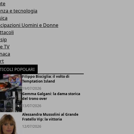
ute
enza e tecnologia
ica
icipazioni Uomini e Donne
ttacoli
sip
ie TV
naca
rt
TICOLI POPOLARI
Filippo Bisciglia: il volto di
Temptation Island
19/07/2026
Gemma Galgani: la dama storica
del trono over
13/07/2026
Alessandra Mussolini al Grande
Fratello Vip: la vittoria
12/07/2026