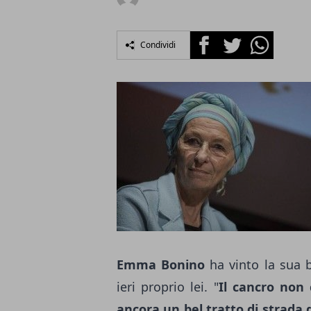
Facebook
Twitter
Whatsapp
Condividi
Emma Bonino
ha vinto la sua b
ieri proprio lei. "
Il cancro non 
ancora un bel tratto di strada 