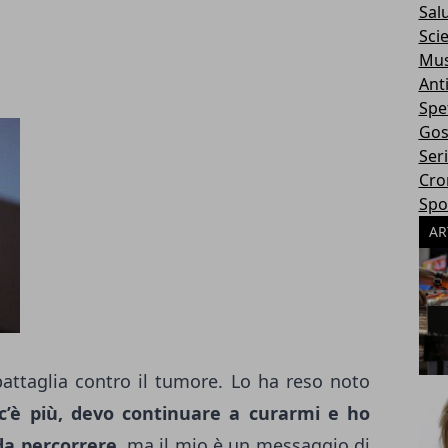
Sal
Sci
Mus
Ant
Spe
Gos
Ser
Cro
Spo
AR
attaglia contro il tumore. Lo ha reso noto
c’è più, devo continuare a curarmi e ho
da percorrere
, ma il mio è un messaggio di