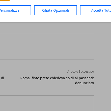
o permesso ad Emma di debellare anche il
Personalizza
Rifiuta Opzionali
Accetta Tut
Articolo Successivo
 di
Roma, finto prete chiedeva soldi ai passanti:
denunciato