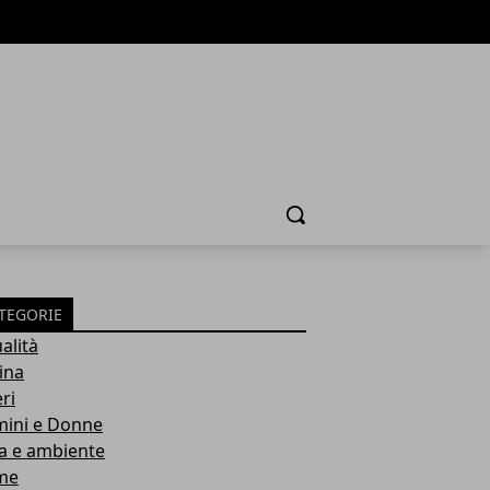
Cerca
TEGORIE
alità
ina
ri
ini e Donne
a e ambiente
me