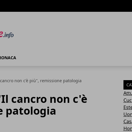
RONACA
cancro non c'è più", remissione patologia
CA
Attu
l cancro non c'è
Cuc
e patologia
Este
Uom
Cas
Ho