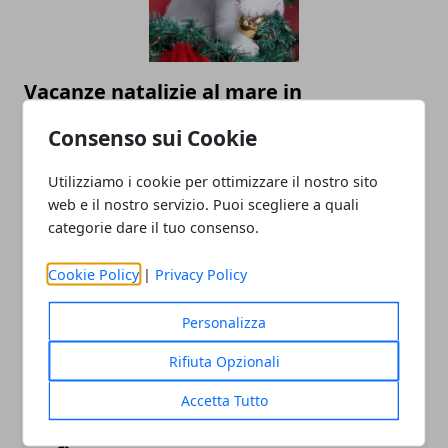
Vacanze natalizie al mare in
destinazioni da sogno. Ecco dove
Consenso sui Cookie
prenotare!
18/08/2025
Utilizziamo i cookie per ottimizzare il nostro sito
web e il nostro servizio. Puoi scegliere a quali
categorie dare il tuo consenso.
Cookie Policy
|
Privacy Policy
Personalizza
Rifiuta Opzionali
Quali sono le nazioni europee
Accetta Tutto
maggiormente colpite da infiltrazioni