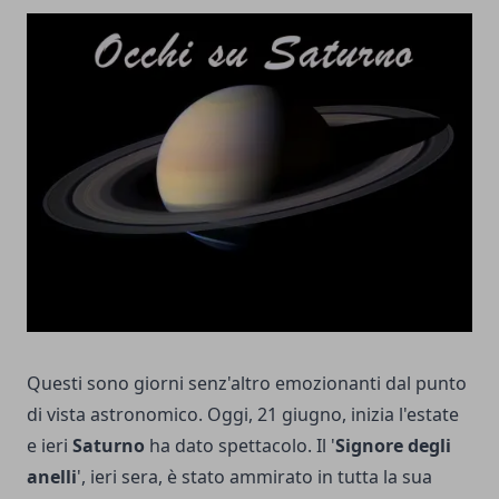
Questi sono giorni senz'altro emozionanti dal punto
di vista astronomico. Oggi, 21 giugno, inizia l'estate
e ieri
Saturno
ha dato spettacolo. Il '
Signore degli
anelli
', ieri sera, è stato ammirato in tutta la sua