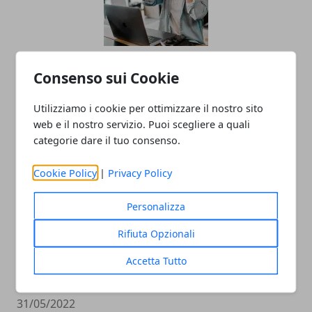
Come organizzare un webinar su Zoom:
Consenso sui Cookie
guida semplice
Utilizziamo i cookie per ottimizzare il nostro sito
20/01/2023
web e il nostro servizio. Puoi scegliere a quali
categorie dare il tuo consenso.
Cookie Policy
|
Privacy Policy
Personalizza
Rifiuta Opzionali
Mac ricondizionati: ecco perché
Accetta Tutto
convengono davvero
31/05/2022