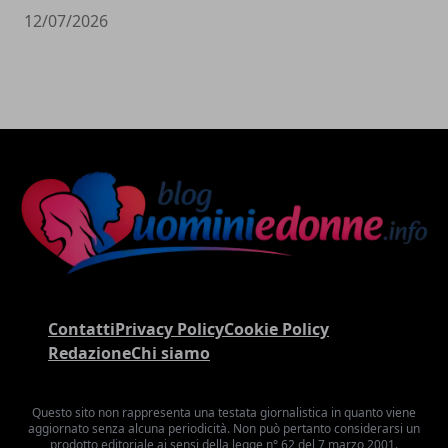
12/07/2026
Contatti
Privacy Policy
Cookie Policy
Redazione
Chi siamo
Questo sito non rappresenta una testata giornalistica in quanto viene
aggiornato senza alcuna periodicità. Non può pertanto considerarsi un
prodotto editoriale ai sensi della legge n° 62 del 7 marzo 2001.