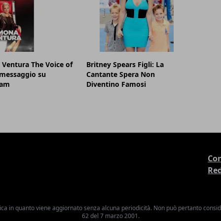
Ventura The Voice of
Britney Spears Figli: La
il messaggio su
Cantante Spera Non
ram
Diventino Famosi
Con
Re
ica in quanto viene aggiornato senza alcuna periodicità. Non può pertanto consider
62 del 7 marzo 2001.