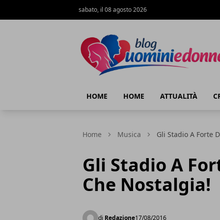
sabato, il 08 agosto 2026
Blog Uomini e Donne
HOME
HOME
ATTUALITÀ
C
Home
Musica
Gli Stadio A Forte 
Gli Stadio A For
Che Nostalgia!
di
Redazione
17/08/2016