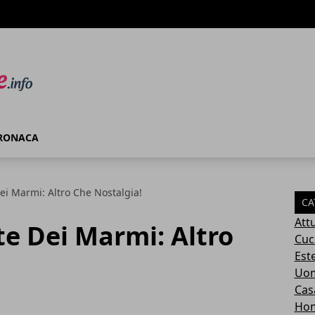
RONACA
Dei Marmi: Altro Che Nostalgia!
CA
Attu
te Dei Marmi: Altro
Cuc
Este
Uom
Cas
Ho