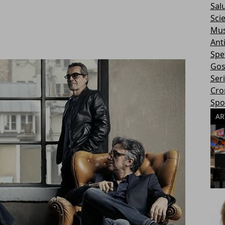
Sal
Sci
Mus
Ant
Spe
Gos
Ser
Cro
Spo
AR