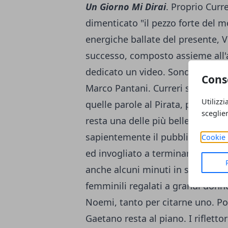
Un Giorno Mi Dirai
. Proprio Curr
dimenticato "il pezzo forte del 
energiche ballate del presente, Vi
successo, composto assieme all'a
dedicato un video. Sonorità rock
Cons
Marco Pantani. Curreri si emozio
Utilizzi
quelle parole al Pirata, parlando
sceglie
resta una delle più belle canzoni 
sapientemente il pubblico, ammali
Cookie 
ed invogliato a terminare i brani
anche alcuni minuti in solitaria a
femminili regalati a grandi donne
Noemi, tanto per citarne uno. Poi
Gaetano resta al piano. I rifletto