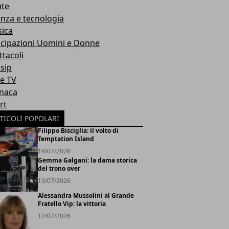
ute
enza e tecnologia
ica
icipazioni Uomini e Donne
ttacoli
sip
ie TV
naca
rt
TICOLI POPOLARI
Filippo Bisciglia: il volto di
Temptation Island
19/07/2026
Gemma Galgani: la dama storica
del trono over
13/07/2026
Alessandra Mussolini al Grande
Fratello Vip: la vittoria
12/07/2026