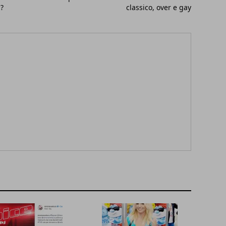
a?
classico, over e gay