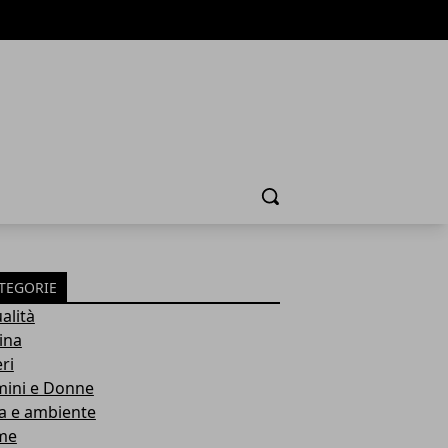
Cerca
TEGORIE
alità
ina
ri
ini e Donne
a e ambiente
me