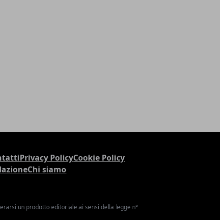
tatti
Privacy Policy
Cookie Policy
dazione
Chi siamo
arsi un prodotto editoriale ai sensi della legge n°