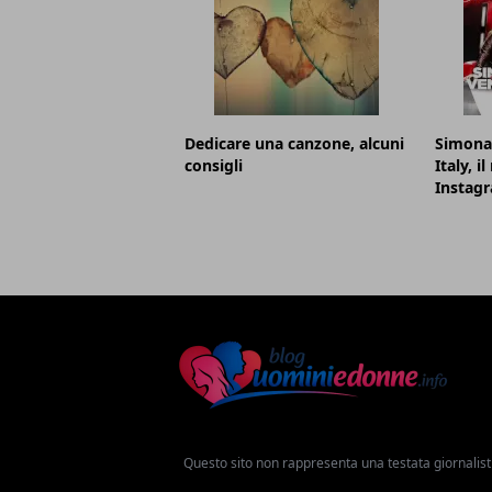
Dedicare una canzone, alcuni
Simona 
consigli
Italy, 
Instag
Questo sito non rappresenta una testata giornalist