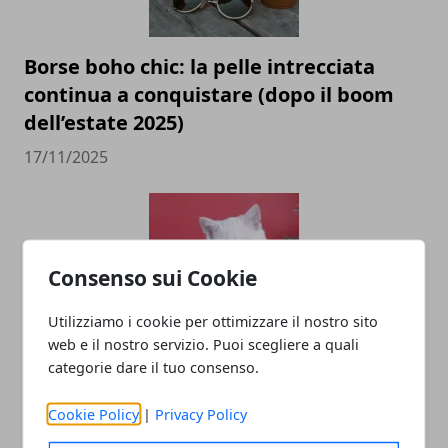
Borse boho chic: la pelle intrecciata
continua a conquistare (dopo il boom
dell’estate 2025)
17/11/2025
Consenso sui Cookie
Utilizziamo i cookie per ottimizzare il nostro sito
web e il nostro servizio. Puoi scegliere a quali
categorie dare il tuo consenso.
Vacanze natalizie al mare in
destinazioni da sogno. Ecco dove
Cookie Policy
|
Privacy Policy
prenotare!