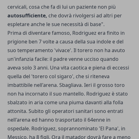
cervicali, cosa che fa di lui un paziente non più
autosufficiente,
che dovrà rivolgersi ad altri per
espletare anche le sue necessità di base".
Prima di diventare famoso, Rodriguez era finito in
prigione ben 7 volte a causa della sua indole e del
suo temperamento 'vivace'. Il torero non ha avuto
un'infanzia facile: il padre venne ucciso quando
aveva solo 3 anni. Una vita caotica e piena di eccessi
quella del 'torero col sigaro', che si riteneva
imbattibile nell'arena. Sbagliava. Ieri il grosso toro
non ha incornato il suo mantello. Rodriguez è stato
sbalzato in aria come una piuma davanti alla folla
attonita. Subito gli operatori sanitari sono entrati
nell'arena ed hanno trasportato il 64enne in
ospedale. Rodriguez, soprannominato 'El Pana', in
Messico, ha 8 figli. Ora il matador dovrà fare a meno