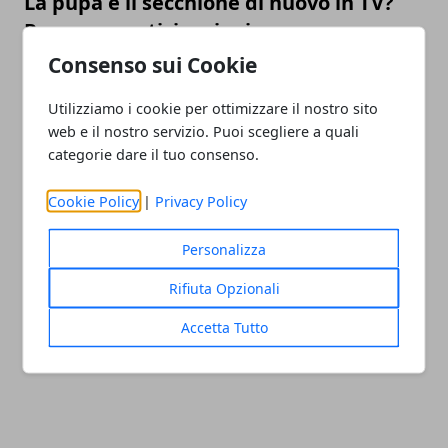
La pupa e il secchione di nuovo in TV?
Rumors e anticipazioni
Consenso sui Cookie
26/10/2018
Utilizziamo i cookie per ottimizzare il nostro sito
web e il nostro servizio. Puoi scegliere a quali
categorie dare il tuo consenso.
Cookie Policy
|
Privacy Policy
Personalizza
Amici 2018 Giorgia tra i professori? Ecco
Rifiuta Opzionali
la risposta della cantante
Accetta Tutto
09/10/2018