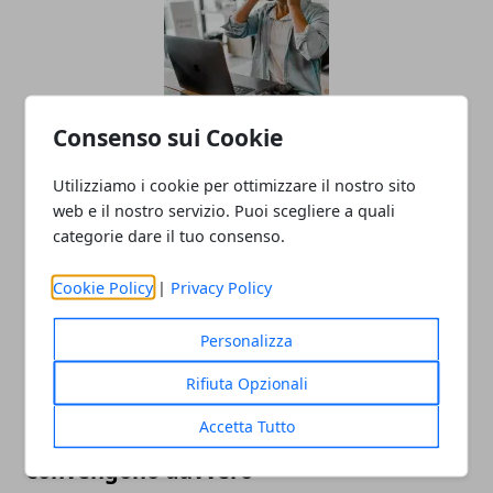
Come organizzare un webinar su Zoom:
Consenso sui Cookie
guida semplice
Utilizziamo i cookie per ottimizzare il nostro sito
20/01/2023
web e il nostro servizio. Puoi scegliere a quali
categorie dare il tuo consenso.
Cookie Policy
|
Privacy Policy
Personalizza
Rifiuta Opzionali
Accetta Tutto
Mac ricondizionati: ecco perché
convengono davvero