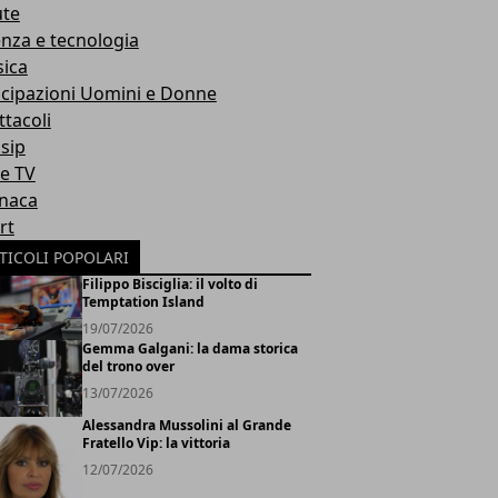
ute
enza e tecnologia
ica
icipazioni Uomini e Donne
ttacoli
sip
ie TV
naca
rt
TICOLI POPOLARI
Filippo Bisciglia: il volto di
Temptation Island
19/07/2026
Gemma Galgani: la dama storica
del trono over
13/07/2026
Alessandra Mussolini al Grande
Fratello Vip: la vittoria
12/07/2026