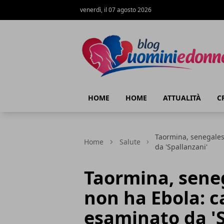
venerdì, il 07 agosto 2026
Blog Uomini e Donne
HOME
HOME
ATTUALITÀ
C
Taormina, senegales
Home
Salute
da 'Spallanzani'
Taormina, sene
non ha Ebola: 
esaminato da 'S