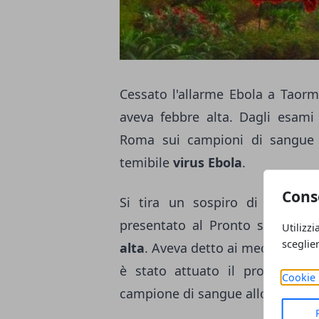
Cessato l'allarme Ebola a Taorm
aveva febbre alta. Dagli esami 
Roma sui campioni di sangue 
temibile
virus Ebola
.
Cons
Si tira un sospiro di sollievo,
presentato al Pronto soccorso
Utilizzi
sceglie
alta
. Aveva detto ai medici che r
è stato attuato il protocollo s
Cookie 
campione di sangue allo 'Spallan