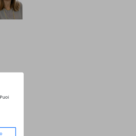
 Puoi
to