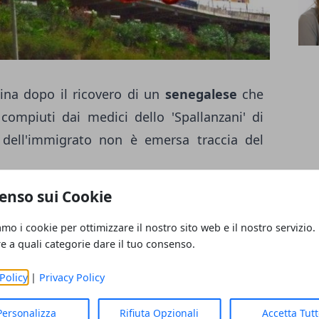
ina dopo il ricovero di un
senegalese
che
compiuti dai medici dello 'Spallanzani' di
dell'immigrato non è emersa traccia del
enso sui Cookie
 dunque, in Sicilia. Il senegalese si era
 dell'ospedale di Taormina per una
febbre
amo i cookie per ottimizzare il nostro sito web e il nostro servizio.
re a quali categorie dare il tuo consenso.
ecentemente si era recato in Nigeria. Subito
anitario italiano, che prevede l'invio del
Policy
|
Privacy Policy
zani' di Roma.
Personalizza
Rifiuta Opzionali
Accetta Tut