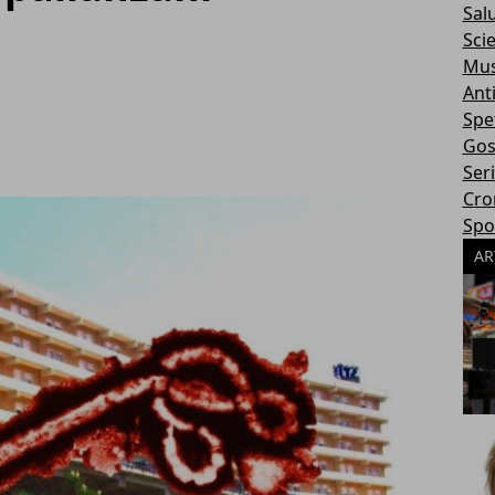
Sal
Sci
Mus
Ant
Spe
Gos
Ser
Cro
Spo
AR