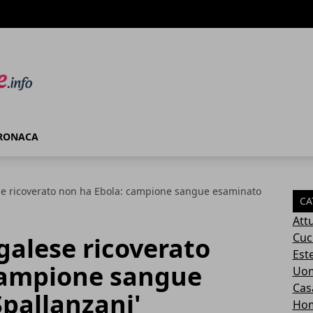
RONACA
e ricoverato non ha Ebola: campione sangue esaminato
CA
Attu
Cuc
galese ricoverato
Este
campione sangue
Uom
Cas
pallanzani'
Ho