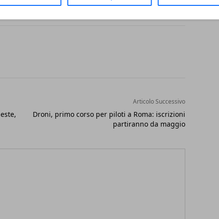
Articolo Successivo
este,
Droni, primo corso per piloti a Roma: iscrizioni
partiranno da maggio