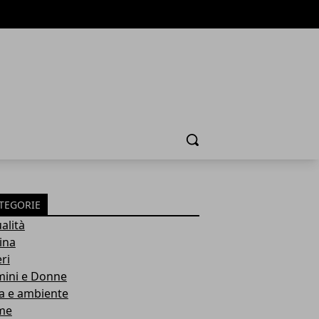
Cerca
TEGORIE
alità
ina
ri
ini e Donne
a e ambiente
me